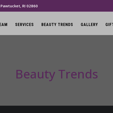
 Pawtucket, RI 02860
EAM
SERVICES
BEAUTY TRENDS
GALLERY
GIF
Beauty Trends