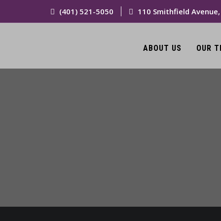
(401) 521-5050
110 Smithfield Avenue,
ABOUT US
OUR T