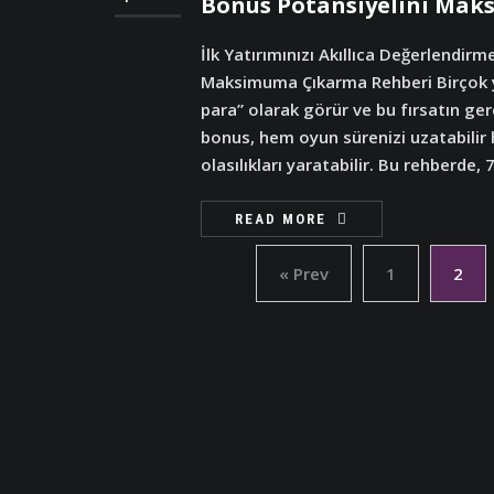
Bonus Potansiyelini Ma
İlk Yatırımınızı Akıllıca Değerlendirm
Maksimuma Çıkarma Rehberi Birçok ye
para” olarak görür ve bu fırsatın ger
bonus, hem oyun sürenizi uzatabilir 
olasılıkları yaratabilir. Bu rehberde,
READ MORE
« Prev
1
2