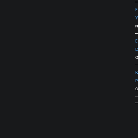
F
Y
N
E
D
O
K
P
O