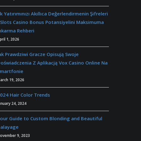
lk Yatırımınızı Akıllıca Değerlendirmenin Şifreleri
Slots Casino Bonus Potansiyelini Maksimuma
ıkarma Rehberi
pril 1, 2026
ak Prawdziwi Gracze Opisują Swoje
oświadczenia Z Aplikacją Vox Casino Online Na
martfonie
arch 19, 2026
024 Hair Color Trends
anuary 24, 2024
our Guide to Custom Blonding and Beautiful
alayage
ovember 9, 2023