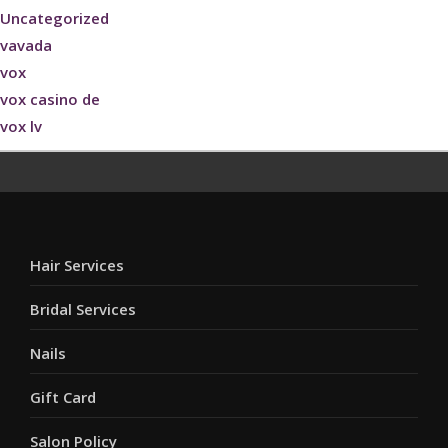
Uncategorized
vavada
vox
vox casino de
vox lv
Hair Services
Bridal Services
Nails
Gift Card
Salon Policy