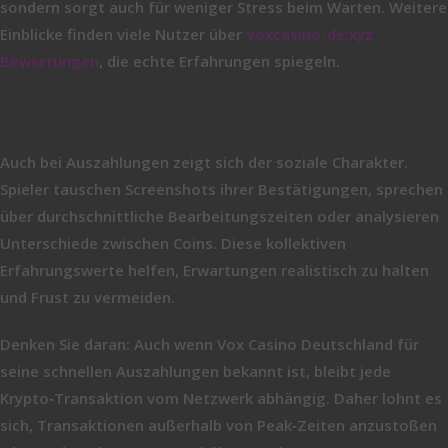
sondern sorgt auch für weniger Stress beim Warten. Weitere
Einblicke finden viele Nutzer über
Voxcasino-de.xyz
Bewertungen
, die echte Erfahrungen spiegeln.
Auszahlungen: Gemeinsam lernen, klug
planen
Auch bei Auszahlungen zeigt sich der soziale Charakter.
Spieler tauschen Screenshots ihrer Bestätigungen, sprechen
über durchschnittliche Bearbeitungszeiten oder analysieren
Unterschiede zwischen Coins. Diese kollektiven
Erfahrungswerte helfen, Erwartungen realistisch zu halten
und Frust zu vermeiden.
Denken Sie daran: Auch wenn Vox Casino Deutschland für
seine schnellen Auszahlungen bekannt ist, bleibt jede
Krypto‑Transaktion vom Netzwerk abhängig. Daher lohnt es
sich, Transaktionen außerhalb von Peak‑Zeiten anzustoßen