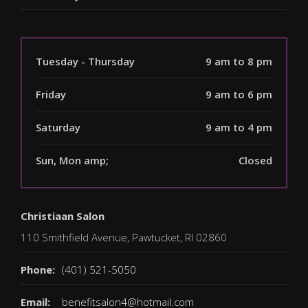
Tuesday - Thursday
9 am to 8 pm
Friday
9 am to 6 pm
Saturday
9 am to 4 pm
Sun, Mon amp;
Closed
Christiaan Salon
110 Smithfield Avenue, Pawtucket, RI 02860
Phone:
(401) 521-5050
Email:
benefitsalon4@hotmail.com