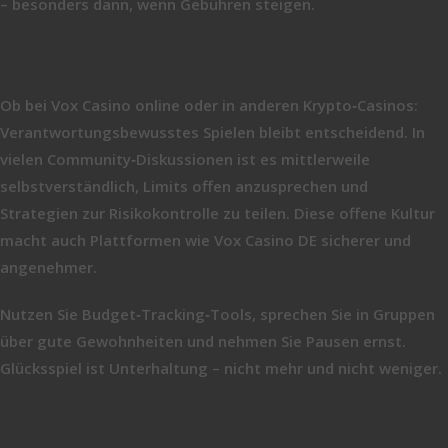
– besonders dann, wenn Gebühren steigen.
Gemeinsam sicher spielen: Verantwortung als
Teil der Community
Ob bei Vox Casino online oder in anderen Krypto‑Casinos:
Verantwortungsbewusstes Spielen bleibt entscheidend. In
vielen Community‑Diskussionen ist es mittlerweile
selbstverständlich, Limits offen anzusprechen und
Strategien zur Risikokontrolle zu teilen. Diese offene Kultur
macht auch Plattformen wie Vox Casino DE sicherer und
angenehmer.
Nutzen Sie Budget‑Tracking‑Tools, sprechen Sie in Gruppen
über gute Gewohnheiten und nehmen Sie Pausen ernst.
Glücksspiel ist Unterhaltung – nicht mehr und nicht weniger.
Fazit: Krypto‑Gaming als gemeinschaftliches
Erlebnis